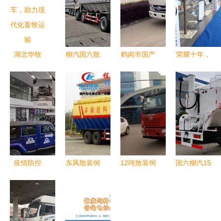
湖北华牧
柳汽国六散
鹤岗市国产
荣耀十年，
专业打造高
装饲料车
扫路车功能
感恩同行
效散装饲料
高效运输与
及配置详解
——南昌万
车，助力现
环保性能的
东风天锦扫
宝行十周年
代化畜牧运
完美结合
路车厂价直
庆纪述
输
供，高效清
洁新标杆
疫情防控
东风散装饲
12吨散装饲
国六柳汽15
河南汽车经
料车 高效
料车 全系
吨小三轴散
销商在行动
养殖的运输
车型助力高
装饲料车
散装饲料车
专家——程
效养殖运输
高效畜牧运