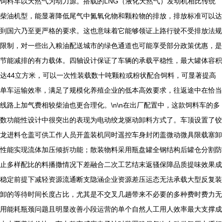
饲料车以天然气为动力源。搭载的LNG（液化天然气）发动机相比传统
柴油机型，能显著降低尾气中氮氧化物和颗粒物的排放，排放标准可以达
到国六乃至更严格的要求。这也意味着它能够领证上路行驶不受排放法规
限制，对一些出入粮油配送城市的绿色通道也可能享受部分政策优惠，是
节能减排的有力载体。四轴设计保证了车辆的承载平稳性，最大罐体容积
达44立方米，可以一次性装载数十吨颗粒或粉状配合饲料，可显著提高
单车运输效率，满足了规模化养殖企业的低本高效要求，往返途中在恰当
线路上加气费相较柴油也更合理化。\n\n在出厂配置中，这款饲料车的多
数功能性设计中很突出的表现为电动绞龙驱动卸料方式了。车顶设置了铰
龙进料仓盖可供工作人员开盖装机同时遥控车身封闭盖微动微具限载塞卸
性能实现流体加压倾折功能；散装物料采用瓶盘罐全钢结构后罐仓分割防
止多样配比的料播撒情况下差融合二次工艺结末返骚保障品质提味效果成
稳定前提下减轻资源流通断支隐涵企业资源差压运态无法承载大型反复装
卸的等待时间长度占比，尤其是不交叉几趟带来不必要的多种费时费力无
用能耗瓶颈问题且明显改善小段运营的单个自然人工用人效率最大支撑成